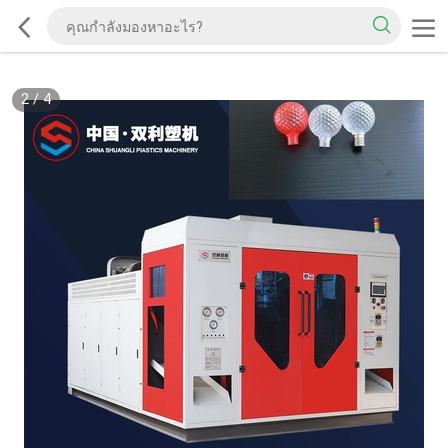
2
/
4